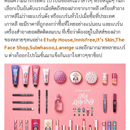
คือมีความน่ารักระดับ 10 เป็นของที่ไม่ว่าสาวๆ หรือหนุ่มๆ ก็มัก
เลือกเป็นอันดับแรกเมื่อคิดถึงของฝากจากเกาหลี เครื่องสำอาง
เกาหลีไม่ว่าจะแบร์นดัง หรือแบร์นทั่วไปเมื่อซื้อที่ประเทศ
เกาหลี จะมีราคาที่ถูกลงกว่าซื้อที่ไทยอย่างแน่นอน และแบร์น
เครื่องสำอางยอดฮิตติดลมบน ที่เชื่อว่าต้องอยู่ในลิสส์ของฝาก
ของหลายๆคนอย่าง
Etudy House,Innisfree,it’s Skin,The
Face Shop,Sulwhasoo,Laneige
และอีกมากมายหลายแบร์
น ต่างก็ออกโปรโมชั่นมาแข็งกันเอาใจสาวๆขาช็อป