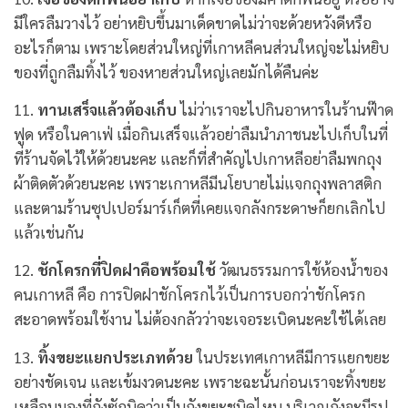
มีใครลืมวางไว้ อย่าหยิบขึ้นมาเด็ดขาดไม่ว่าจะด้วยหวังดีหรือ
อะไรก็ตาม เพราะโดยส่วนใหญ่ที่เกาหลีคนส่วนใหญ่จะไม่หยิบ
ของที่ถูกลืมทิ้งไว้ ของหายส่วนใหญ่เลยมักได้คืนค่ะ
11.
ทานเสร็จแล้วต้องเก็บ
ไม่ว่าเราจะไปกินอาหารในร้านฟ๊าด
ฟูด หรือในคาเฟ่ เมื่อกินเสร็จแล้วอย่าลืมนำภาชนะไปเก็บในที่
ที่ร้านจัดไว้ให้ด้วยนะคะ และก็ที่สำคัญไปเกาหลีอย่าลืมพกถุง
ผ้าติดตัวด้วยนะคะ เพราะเกาหลีมีนโยบายไม่แจกถุงพลาสติก
และตามร้านซุปเปอร์มาร์เก็ตที่เคยแจกลังกระดาษก็ยกเลิกไป
แล้วเช่นกัน
12.
ชักโครกที่ปิดฝาคือพร้อมใช้
วัฒนธรรมการใช้ห้องน้ำของ
คนเกาหลี คือ การปิดฝาชักโครกไว้เป็นการบอกว่าชักโครก
สะอาดพร้อมใช้งาน ไม่ต้องกลัวว่าจะเจอระเบิดนะคะใช้ได้เลย
13.
ทิ้งขยะแยกประเภทด้วย
ในประเทศเกาหลีมีการแยกขยะ
อย่างชัดเจน และเข้มงวดนะคะ เพราะฉะนั้นก่อนเราจะทิ้งขยะ
เหลือบมองที่ถังซักนิดว่าเป็นถังขยะชนิดไหน บริเวณถังจะมีรูป