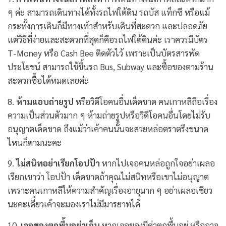
ๆ ค่ะ สามารถเดินทางได้ทั้งรถไฟใต้ดิน รถบัส แท็กซี หรือแม้
กระทั้งการเดินก็มีทางเท้าสำหรับเดินที่สะดวก และปลอดภัย
แต่วิธีที่ง่ายและสะดวกที่สุดก็คือรถไฟใต้ดินค่ะ เราควรมีบัตร
T-Money หรือ Cash Bee ติดตัวไว้ เพราะเป็นบัตรสารพัด
ประโยชน์ สามารถใช้ขึ้นรถ Bus, Subway และซื้อของตามร้าน
สะดวกซื้อได้หมดเลยค่ะ
8.
ห้ามแอบถ่ายรูป
หรือวิดีโอคนอื่นเด็ดขาด คนเกาหลีถือเรื่อง
ความเป็นส่วนตัวมาก ๆ ห้ามถ่ายรูปหรือวิดีโอคนอื่นโดยไม่รับ
อนุญาตเด็ดขาด ถึงแม้ว่าเค้าคนนั้นจะสวยหล่อตราตรึงขนาด
ไหนก็ตามนะคะ
9.
ไม่สนิทอย่าเรียกโอปป้า
หากไปเจอคนหล่อถูกใจอย่าเผลอ
เรียกเขาว่า โอปป้า เด็ดขาดถ้าคุณไม่สนิทหรือเขาไม่อนุญาต
เพราะคนเกาหลีให้ความสำคัญเรื่องอายุมาก ๆ อย่าเผลอเชียว
นะคะเดี๋ยวเค้าจะมองเราไม่มีมารยาทได้
10.
เจอของตกพื้นอย่าเก็บ
หากเจอของมีค่าตกพื้นอยู่ หรืออาจ