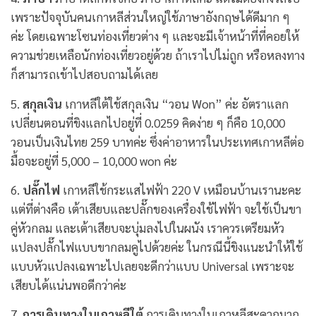
เพราะปัจจุบันคนเกาหลีส่วนใหญ่ใช้ภาษาอังกฤษได้ดีมาก ๆ
ค่ะ โดยเฉพาะโซนท่องเที่ยวต่าง ๆ และจะมีเจ้าหน้าที่ที่คอยให้
ความช่วยเหลือนักท่องเที่ยวอยู่ด้วย ถ้าเราไปไม่ถูก หรือหลงทาง
ก็สามารถเข้าไปสอบถามได้เลย
5.
สกุลเงิน
เกาหลีใต้ใช้สกุลเงิน “วอน Won” ค่ะ อัตราแลก
เปลี่ยนตอนที่ขิงแลกไปอยู่ที่ 0.0259 คิดง่าย ๆ ก็คือ 10,000
วอนเป็นเงินไทย 259 บาทค่ะ ซึ่งค่าอาหารในประเทศเกาหลีต่อ
มื้อจะอยู่ที่ 5,000 – 10,000 won ค่ะ
6.
ปลั๊กไฟ
เกาหลีใช้กระแสไฟฟ้า 220 V เหมือนบ้านเรานะคะ
แต่ที่ต่างคือ เต้าเสียบและปลั๊กของเครื่องใช้ไฟฟ้า จะใช้เป็นขา
คู่หัวกลม และเต้าเสียบจะบุ่มลงไปในผนัง เราควรเตรียมหัว
แปลงปลั๊กไฟแบบขากลมคูไปด้วยค่ะ ในกรณีนี้ขิงแนะนำให้ใช้
แบบหัวแปลงเฉพาะไปเลยจะดีกว่าแบบ Universal เพราะจะ
เสียบได้แน่นพอดีกว่าค่ะ
7.
การเดินทางในเกาหลีใต้
การเดินทางในเกาหลีสะดวกมาก